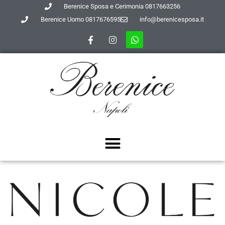
Berenice Sposa e Cerimonia 0817663256
Berenice Uomo 0817676595
info@berenicesposa.it