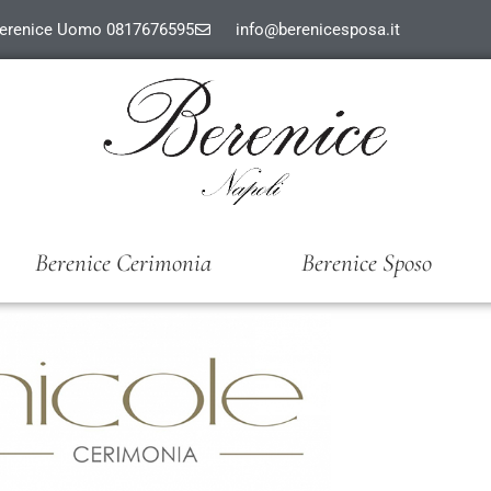
erenice Uomo 0817676595
info@berenicesposa.it
Berenice Cerimonia
Berenice Sposo