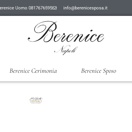
erenice Uomo 0817676595
info@berenicesposa.it
Berenice Cerimonia
Berenice Sposo