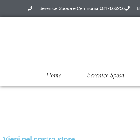
Berenice Sposa e Cerimonia 0817663256
B
Home
Berenice Sposa
Vieni nel nostro store